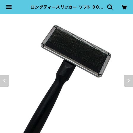
ロングティースリッカー ソフト 90 |
K-pro pet grooming pro tools
company