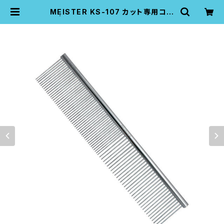
MEISTER KS-107 カット専用コー
ム | K-pro pet grooming pro to
ols company