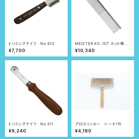
トリミングナイフ No.613
MEISTER KS-107 カット専用
コーム
¥7,700
¥10,340
トリミングナイフ No.511
プロスリッカー ハード115
¥9,240
¥4,180