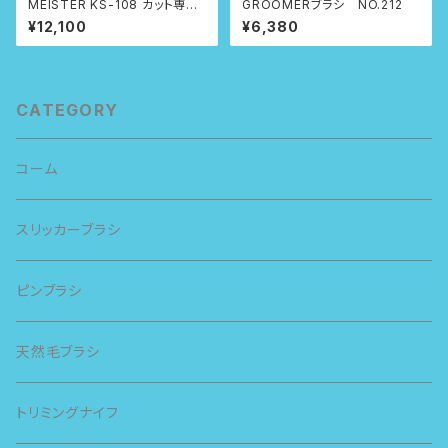
MEISTER KS-108 カット専用
GROOMERブラシ NO.212
コーム
¥12,100
¥6,380
CATEGORY
コーム
スリッカーブラシ
ピンブラシ
天然毛ブラシ
トリミングナイフ