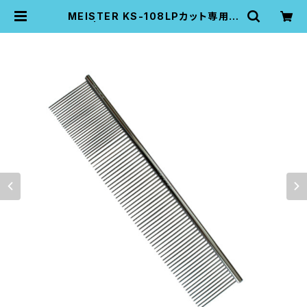
MEISTER KS-108LPカット専用コ
ーム | K-pro pet grooming pro
tools company