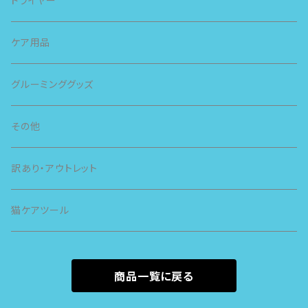
ドライヤー
スライヴ
ケア用品
グルーミンググッズ
その他
訳あり・アウトレット
猫ケアツール
商品一覧に戻る