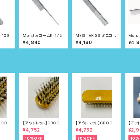
-106
MeisterコームK-1７５
MEISTER SS ミニコー
Meis
ム
¥4,840
¥4,180
¥4,
ROOM
【アウトレット】GROOM
【アウトレット】GROOM
【アウ
8
ERブラシNo.218
ERブラシNo.218
ERブラ
¥4,752
¥4,752
¥2,9
st
10%OFF
10%OFF
10%