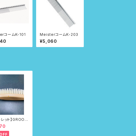
terコームK-101
MeisterコームK-203
840
¥5,060
トレット】GROOM
シ No.100Fir
70
OFF