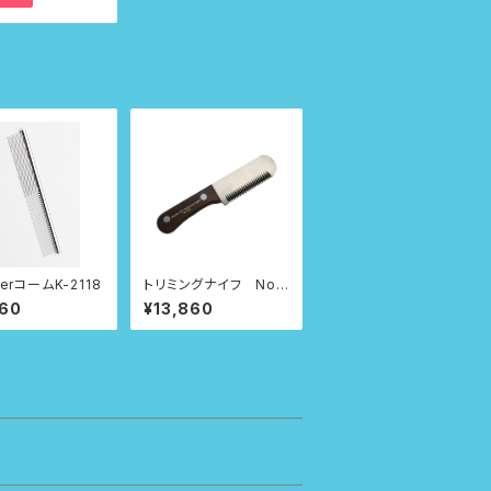
terコームK-2118
トリミングナイフ No.
612
060
¥13,860