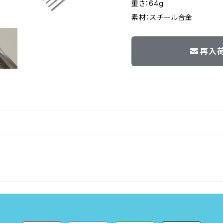
重さ：64g
素材：スチール合金
再入