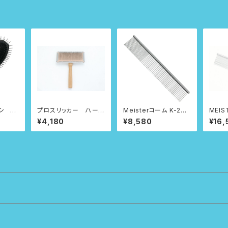
シ N
プロスリッカー ハード
Meisterコーム K-204
MEISTER K
115
LP
Pカッ
¥4,180
¥8,580
¥16,