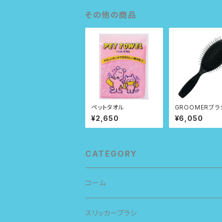
その他の商品
ペットタオル
GROOMERブラ
o.486
¥2,650
¥6,050
CATEGORY
コーム
スリッカーブラシ