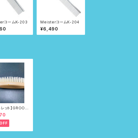
terコームK-203
MeisterコームK-204
060
¥6,490
トレット】GROOM
シ No.100Fir
70
OFF