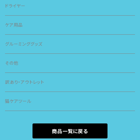
スピー
ドライヤー
スライヴ
ケア用品
グルーミンググッズ
その他
訳あり・アウトレット
猫ケアツール
商品一覧に戻る