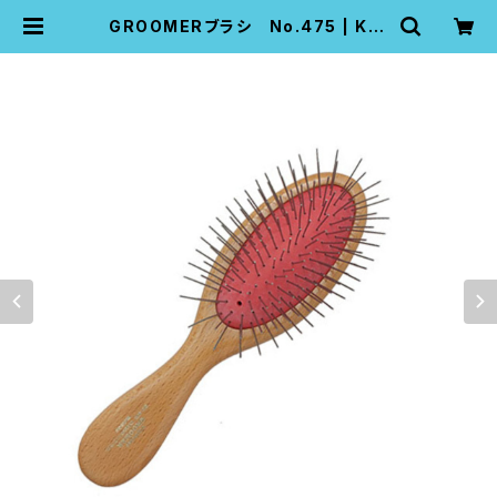
GROOMERブラシ No.475 | K-p
ro pet grooming pro tools co
mpany