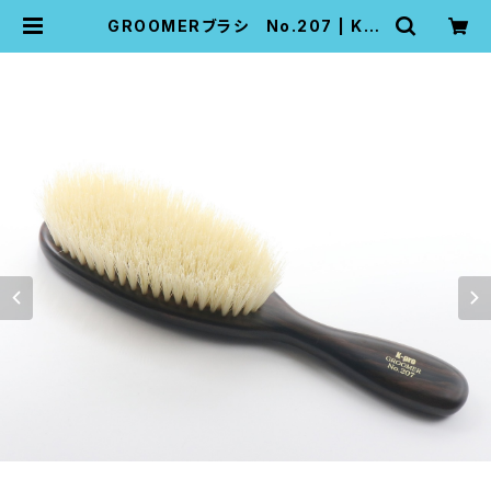
GROOMERブラシ No.207 | K-p
ro pet grooming pro tools co
mpany