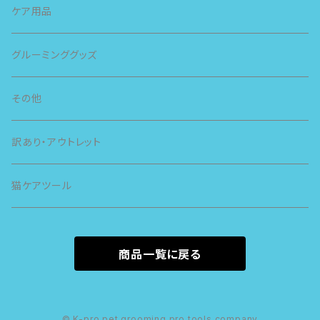
スライヴ
ケア用品
グルーミンググッズ
その他
訳あり・アウトレット
猫ケアツール
商品一覧に戻る
© K-pro pet grooming pro tools company