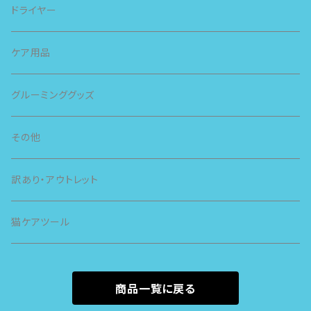
スピー
ドライヤー
スライヴ
ケア用品
グルーミンググッズ
その他
訳あり・アウトレット
猫ケアツール
商品一覧に戻る