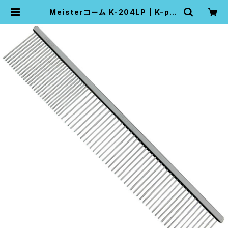
Meisterコーム K-204LP | K-pro
pet grooming pro tools comp
any