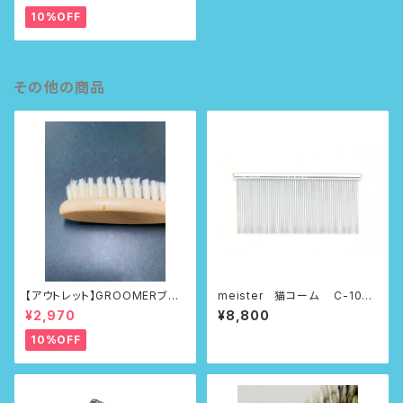
10%OFF
その他の商品
【アウトレット】GROOMERブラ
meister 猫コーム C-108L
シ No.100First
P
¥2,970
¥8,800
10%OFF