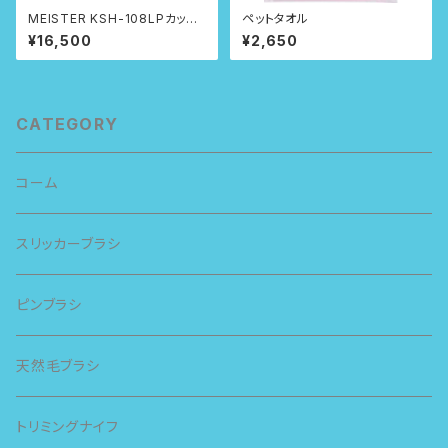
MEISTER KSH-108LPカット
ペットタオル
専用コーム
¥16,500
¥2,650
CATEGORY
コーム
スリッカーブラシ
ピンブラシ
天然毛ブラシ
トリミングナイフ